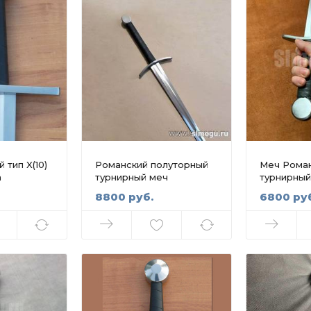
 тип X(10)
Романский полуторный
Меч Рома
а
турнирный меч
турнирный
8800 руб.
6800 ру