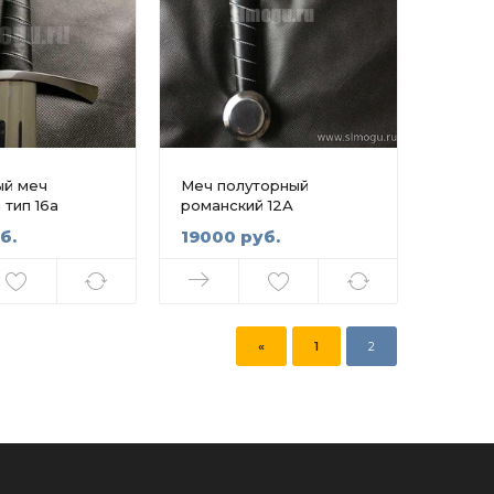
ый меч
Меч полуторный
 тип 16а
романский 12А
б.
19000 руб.
«
1
2