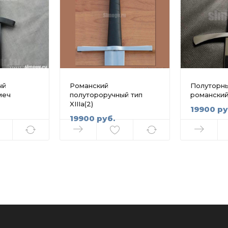
ый
Романский
Полуторн
меч
полутороручный тип
романский
XIIIa(2)
19900 ру
19900 руб.